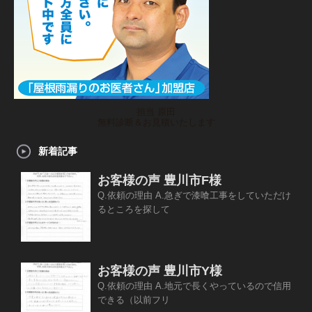
担当 原田
無料診断＆お見積いたします
新着記事
お客様の声 豊川市F様
Q.依頼の理由 A.急ぎで漆喰工事をしていただけ
るところを探して
お客様の声 豊川市Y様
Q.依頼の理由 A.地元で長くやっているので信用
できる（以前フリ