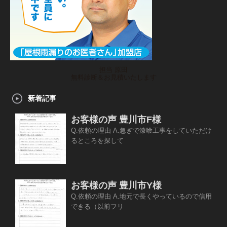
担当 原田
無料診断＆お見積いたします
新着記事
お客様の声 豊川市F様
Q.依頼の理由 A.急ぎで漆喰工事をしていただけ
るところを探して
お客様の声 豊川市Y様
Q.依頼の理由 A.地元で長くやっているので信用
できる（以前フリ