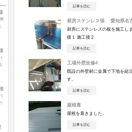
記事を読む
様
漆喰
厨房ステンレス張 愛知県名
こ
厨房にステンレスの板を施工しま
後１ 施工後２
記事を読む
様
長く
工場外壁改修4
る
既設の外壁材に金属で下地を組立
す。
様
記事を読む
より
の
屋根葺
屋根を葺きました。
記事を読む
様