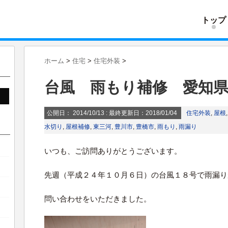
トップ
ホーム
>
住宅
>
住宅外装
>
台風 雨もり補修 愛知
公開日：
2014/10/13
: 最終更新日：2018/01/04
住宅外装
,
屋根
水切り
,
屋根補修
,
東三河
,
豊川市
,
豊橋市
,
雨もり
,
雨漏り
いつも、ご訪問ありがとうございます。
先週（平成２４年１０月６日）の台風１８号で雨漏り
問い合わせをいただきました。