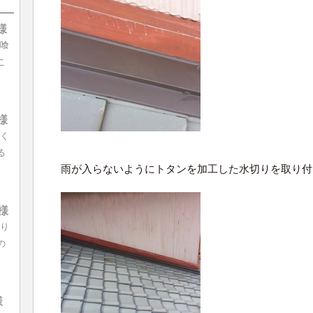
様
漆喰
こ
様
長く
る
雨が入らないようにトタンを加工した水切りを取り付
様
より
の
様