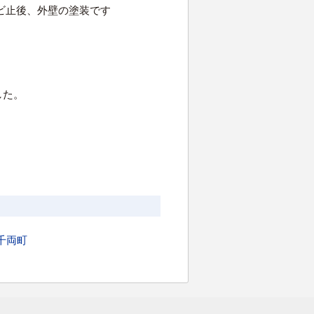
ビ止後、外壁の塗装です
した。
千両町