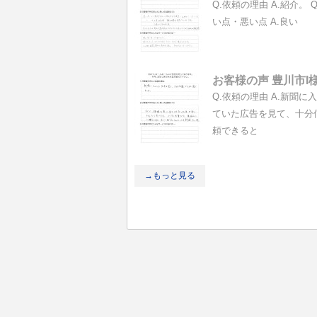
Q.依頼の理由 A.紹介。 Q
い点・悪い点 A.良い
お客様の声 豊川市I
Q.依頼の理由 A.新聞に
ていた広告を見て、十分
頼できると
→もっと見る