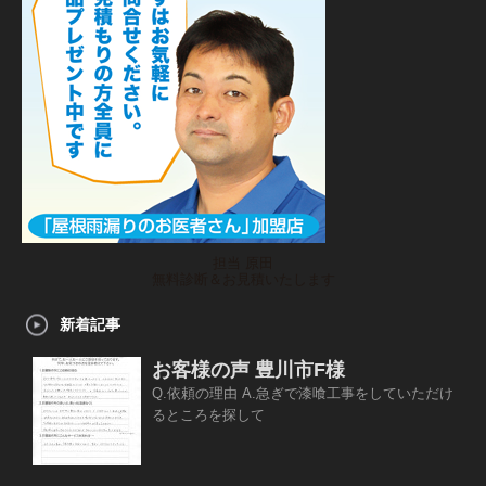
担当 原田
無料診断＆お見積いたします
新着記事
お客様の声 豊川市F様
Q.依頼の理由 A.急ぎで漆喰工事をしていただけ
るところを探して