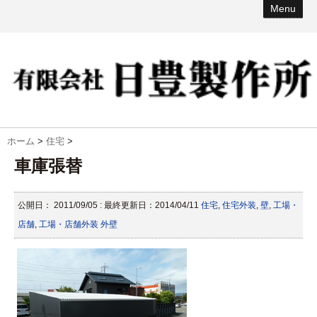
Menu
ホーム
>
住宅
>
車庫張替
公開日：
2011/09/05
: 最終更新日：2014/04/11
住宅
,
住宅外装
,
壁
,
工場・
店舗
,
工場・店舗外装
外壁