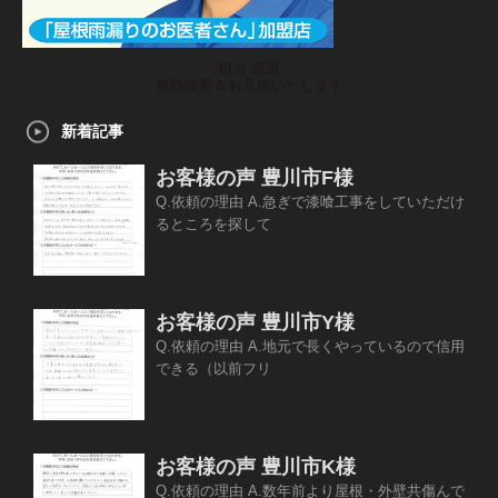
担当 原田
無料診断＆お見積いたします
新着記事
お客様の声 豊川市F様
Q.依頼の理由 A.急ぎで漆喰工事をしていただけ
るところを探して
お客様の声 豊川市Y様
Q.依頼の理由 A.地元で長くやっているので信用
できる（以前フリ
お客様の声 豊川市K様
Q.依頼の理由 A.数年前より屋根・外壁共傷んで