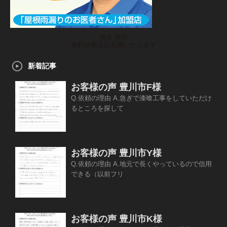
担当 原田
無料診断＆お見積いたします
新着記事
お客様の声 豊川市F様
Q.依頼の理由 A.急ぎで漆喰工事をしていただけ
るところを探して
お客様の声 豊川市Y様
Q.依頼の理由 A.地元で長くやっているので信用
できる（以前フリ
お客様の声 豊川市K様