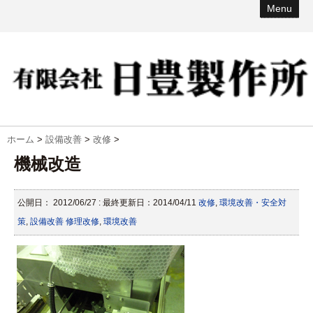
Menu
ホーム
>
設備改善
>
改修
>
機械改造
公開日：
2012/06/27
: 最終更新日：2014/04/11
改修
,
環境改善・安全対
策
,
設備改善
修理改修
,
環境改善